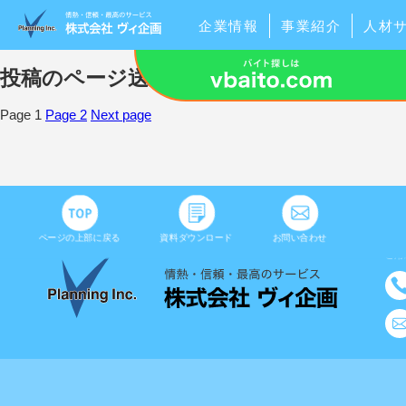
企業情報
事業紹介
人材
投稿者:
user_daisuke
投稿のページ送り
基本理念
業務紹
情報セキュリティ
ご挨拶
アウトソーシングの特徴
私たちの強み
人材派遣
ヴィ企画の5つの強み
導入シ
ロジス
Page
1
Page
2
Next page
お客様理念
人材紹介予
情報セキュリティ基本方針
人材派遣の特徴
人間理念
人材紹介
個人情報の取り扱いについて
人材派遣のご利用の流れ
経営理念
最適な人材
人材派遣事業のマージン率について
企業理念
人材紹介の
ページの上部に戻る
資料ダウンロード
お問い合わせ
ご用